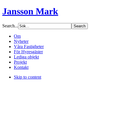
Jansson Mark
Search...
Om
Nyheter
Våra Fastigheter
För Hyresgäster
Lediga objekt
Projekt
Kontakt
Skip to content